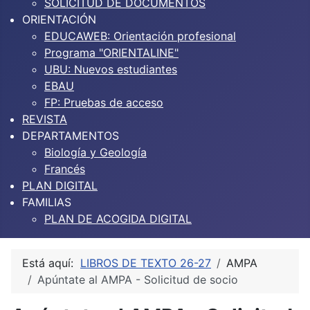
SOLICITUD DE DOCUMENTOS
ORIENTACIÓN
EDUCAWEB: Orientación profesional
Programa "ORIENTALINE"
UBU: Nuevos estudiantes
EBAU
FP: Pruebas de acceso
REVISTA
DEPARTAMENTOS
Biología y Geología
Francés
PLAN DIGITAL
FAMILIAS
PLAN DE ACOGIDA DIGITAL
Está aquí:
LIBROS DE TEXTO 26-27
AMPA
Apúntate al AMPA - Solicitud de socio